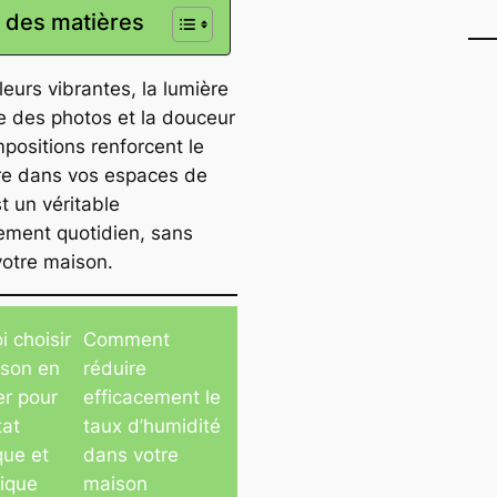
 des matières
eurs vibrantes, la lumière
le des photos et la douceur
positions renforcent le
re dans vos espaces de
st un véritable
ment quotidien, sans
votre maison.
 choisir
Comment
son en
réduire
er pour
efficacement le
tat
taux d’humidité
que et
dans votre
ique
maison