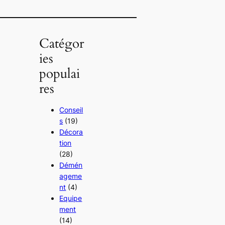
Catégor
ies
populai
res
Conseil
s
(19)
Décora
tion
(28)
Démén
ageme
nt
(4)
Equipe
ment
(14)