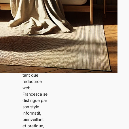
apporte une
expertise
approfondie
dans les
domaines de
l’immobilier,
des travaux
et de
l’aménageme
nt de la
maison. En
tant que
rédactrice
web,
Francesca se
distingue par
son style
informatif,
bienveillant
et pratique,