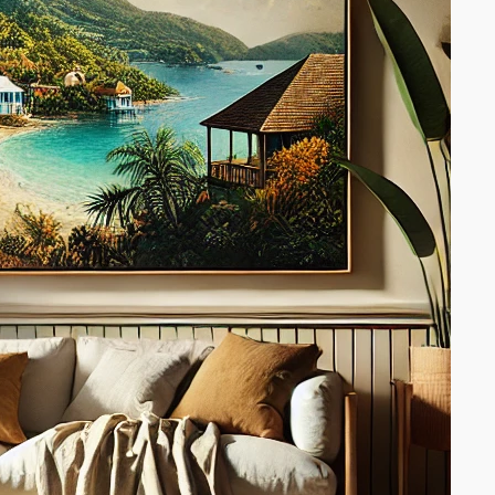
Verlet est la
fondatrice et
la rédactrice
en chef du
site
MaPetiteMais
on.net, une
référence en
matière de
conseils et
d’information
s sur tout ce
qui concerne
la maison.
Avec plus de
10 ans
d’expérience
en tant que
mandataire
immobilier,
Francesca