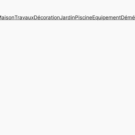
aison
Travaux
Décoration
Jardin
Piscine
Equipement
Démé