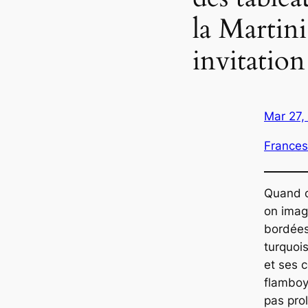
la Martin
invitatio
Mar 27,
Frances
Quand o
on imag
bordées
turquois
et ses c
flamboy
pas pro