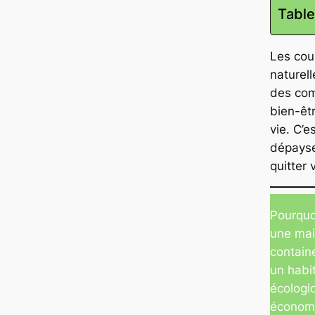
Table
Les coul
naturel
des com
bien-êt
vie. C’e
dépayse
quitter 
Pourquoi
une mai
contain
un habi
écologi
économ