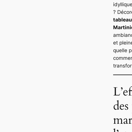
idylliq
? Décor
tableau
Martin
ambianc
et plein
quelle p
commen
transfo
L’e
des
mar