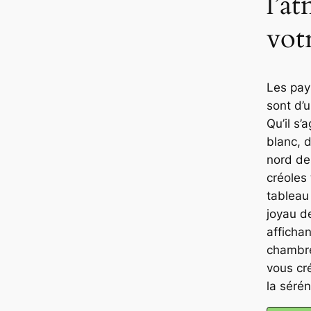
l’a
vot
Les pay
sont d’u
Qu’il s’
blanc, d
nord de 
créoles
tableau
joyau d
affichan
chambre
vous cr
la sérén