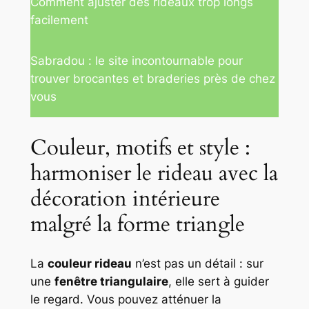
Comment ajuster des rideaux trop longs
facilement
Sabradou : le site incontournable pour
trouver brocantes et braderies près de chez
vous
Couleur, motifs et style :
harmoniser le rideau avec la
décoration intérieure
malgré la forme triangle
La
couleur rideau
n’est pas un détail : sur
une
fenêtre triangulaire
, elle sert à guider
le regard. Vous pouvez atténuer la