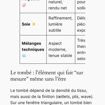
naturel,
pour fenêtres 
rendu net
sollicitées
Raffinement,
Délicat, plutôt
Soie
lumière
pièces peu
subtile
exposées
Très bon pour
Mélanges
Aspect
thermique/pho
techniques
moderne,
entretien varia
tenue stable
selon doublur
Le tombé : l’élément qui fait “sur
mesure” même sans l’être
Le tombé dépend de la densité du tissu,
mais aussi de la finition (œillets, plis, wave).
Sur une fenêtre triangulaire, un tombé bien