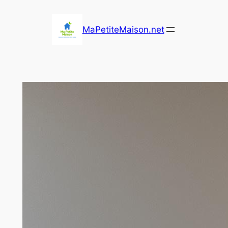
Aller
au
MaPetiteMaison.net
contenu