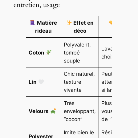
entretien, usage
Matière
Effet en
Entretie
rideau
déco
usage
Polyvalent,
Lavage facile,
Coton
tombé
choix familial
souple
Chic naturel,
Peut se froisse
Lin
texture
attention au re
vivante
si lavage
Très
Plus lourd, idéa
Velours
enveloppant,
vous cherchez
“cocon”
de l’isolation
Imite bien le
Résistant, pra
Polyester